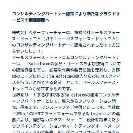
コンサルティングパートナー認定により新たなクラウドサ
ービスの積極展開へ
株式会社ベターフューチャーは、株式会社セールスフォー
ス・ドットコム（以下：セールスフォース・ドットコム）
の
コンサルティングパートナー
に認定されましたのでお知
らせいたします。
セールスフォース・ドットコムコンサルティングパートナ
ーは、「Salesforceの製品・サービスおよび技術について
の認定資格を有し、必要な作業や製品知識を理解し、お客
様のニーズに応じてSalesforceの導入ならびにカスタマイ
ズを行うことができる企業」として、セールスフォース・
ドットコムが認定するものです。
世界をリードするCRMであるSalesforceの認定コンサルテ
ィングパートナーとして、導入からアプリケーション開
発、運用まで、ワンストップでご提供いたします。当社は
世界No.1のCRMプラットフォームであるSalesforceとの連
携により、綿密なカスタマージャーニー設計を踏まえたク
ラウドインテグレーションやマーケティングオートメーシ
ョンシステムの実装等、新たなクラウドサービスの潮流を